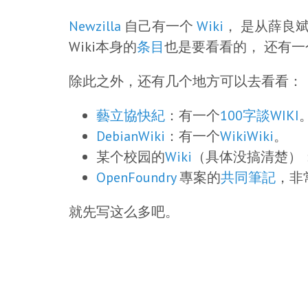
Newzilla
自己有一个
Wiki
， 是从薛良
Wiki本身的
条目
也是要看看的， 还有一
除此之外，还有几个地方可以去看看：
藝立協快紀
：有一个
100字談WIKI
DebianWiki
：有一个
WikiWiki
。
某个校园的
Wiki
（具体没搞清楚）
OpenFoundry
專案的
共同筆記
，非
就先写这么多吧。