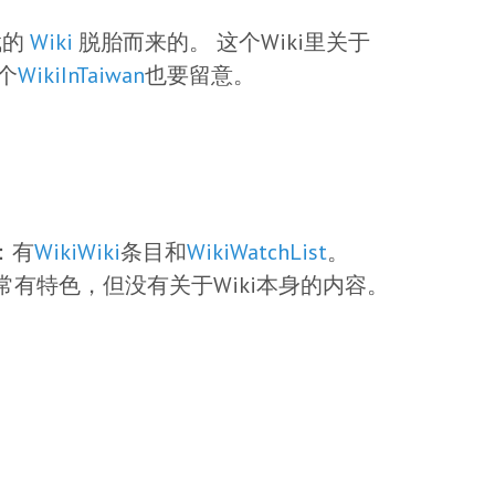
斌的
Wiki
脱胎而来的。 这个Wiki里关于
个
WikiInTaiwan
也要留意。
。
：有
WikiWiki
条目和
WikiWatchList
。
常有特色，但没有关于Wiki本身的内容。