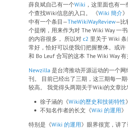
薛良斌自己有一个
Wiki
，这里面也有一些
个查找Wiki信息的入口。 《
Wiki 簡介
》
中有一个条目—
TheWikiWayReview
—比
个提纲，用来作为对 The Wiki Way 一书
的内容很多， 所以对
c2
里关于 Wiki 
常好，恰好可以使我们把握整体。或许，这也
和 Bo Leuf 合写的这本 The Wiki Way 
Newzilla
是台湾推动开源运动的一个网
刊。 目前已经出了三期，这三期每一期
较高。 我觉得头两期关于Wiki的文章
徐子涵的《
Wiki的歷史和技術特性
不知名作者的长文《
Wiki 的運用
》
特别是《
Wiki 的運用
》眼界很宽，讲了许