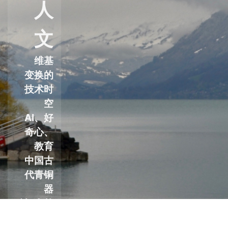
人
文
维基
变换的
技术时
空
AI、好
奇心、
教育
中国古
代青铜
器
论“自然
语言编