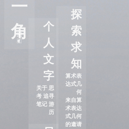
一
探
个
角
索
人
求
文
知
字
算术表
达式几
关于
思
何
考
追寻
来自算
笔记
游
术表达
历
式几何
的邀请