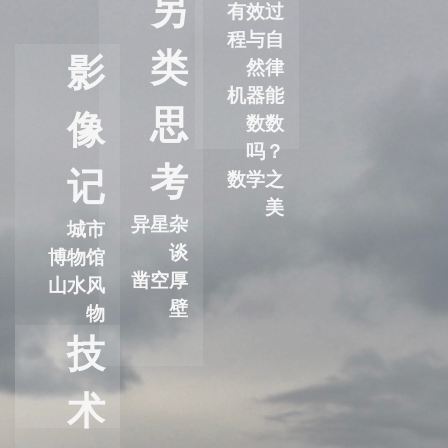
另
有效过
程与自
类
影
然律
机器能
思
像
数数
吗？
考
记
数学之
美
异星杂
城市
谈
博物馆
凿空厚
山水风
壁
物
技
术