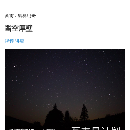
首页
-
另类思考
凿空厚壁
视频
讲稿