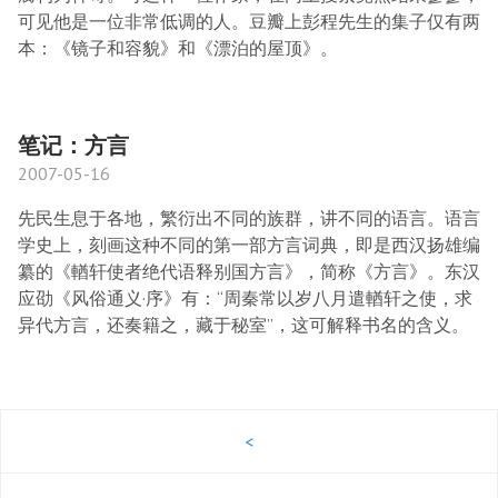
可见他是一位非常低调的人。豆瓣上彭程先生的集子仅有两
本：《镜子和容貌》和《漂泊的屋顶》。
笔记：方言
2007-05-16
先民生息于各地，繁衍出不同的族群，讲不同的语言。语言
学史上，刻画这种不同的第一部方言词典，即是西汉扬雄编
纂的《輶轩使者绝代语释别国方言》，简称《方言》。东汉
应劭《风俗通义·序》有：“周秦常以岁八月遣輶轩之使，求
异代方言，还奏籍之，藏于秘室”，这可解释书名的含义。
<