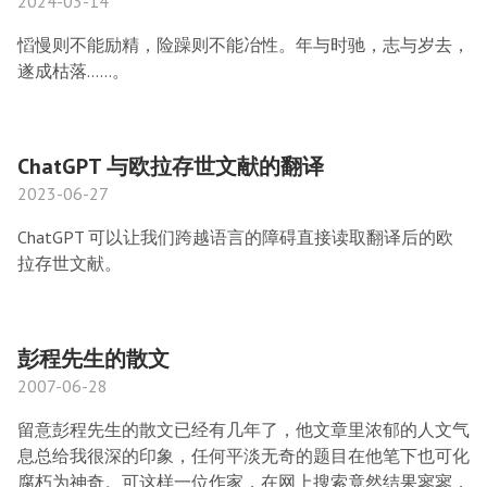
2024-03-14
慆慢则不能励精，险躁则不能冶性。年与时驰，志与岁去，
遂成枯落……。
ChatGPT 与欧拉存世文献的翻译
2023-06-27
ChatGPT 可以让我们跨越语言的障碍直接读取翻译后的欧
拉存世文献。
彭程先生的散文
2007-06-28
留意彭程先生的散文已经有几年了，他文章里浓郁的人文气
息总给我很深的印象，任何平淡无奇的题目在他笔下也可化
腐朽为神奇。可这样一位作家，在网上搜索竟然结果寥寥，