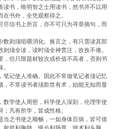
羡读书，唯明智之士用读书，然书并不以用
而在书外，全凭观察得之。
可尽信书上所言，亦不可只为寻章摘句，而
少数则须咀嚼消化。换言之，有只需读其部
数则须全读，读时须全神贯注，孜孜不倦。
要，但只限题材较次或价值不高者，否则书
味。
，笔记使人准确。因此不常做笔记者须记忆
颖，不常读书者须欺世有术，始能无知而显
，数学使人周密，科学使人深刻，伦理学使
辩；凡有所学，皆成性格。
适当之书使之顺畅，一如身体百病，皆可借
，射箭利胸肺，慢步利肠胃，骑术利头脑，