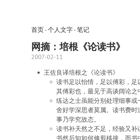
首页
-
个人文字
-
笔记
网摘：培根《论读书》
2007-02-11
王佐良译培根之《论读书》
读书足以怡情，足以傅彩，足
其傅彩也，最见于高谈阔论之
练达之士虽能分别处理细事或
舍好学深思者莫属。读书费时
事乃学究故态。
读书补天然之不足，经验又补
书然后知如何修剪移接，而书