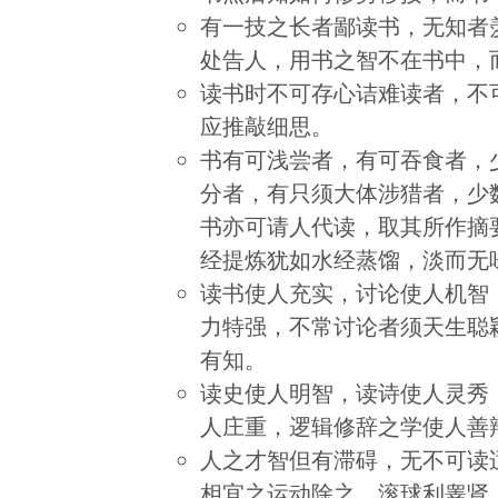
有一技之长者鄙读书，无知者
处告人，用书之智不在书中，
读书时不可存心诘难读者，不
应推敲细思。
书有可浅尝者，有可吞食者，
分者，有只须大体涉猎者，少
书亦可请人代读，取其所作摘
经提炼犹如水经蒸馏，淡而无
读书使人充实，讨论使人机智
力特强，不常讨论者须天生聪
有知。
读史使人明智，读诗使人灵秀
人庄重，逻辑修辞之学使人善
人之才智但有滞碍，无不可读
相宜之运动除之。滚球利睾肾